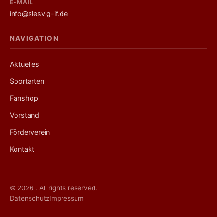
E-MAIL
info@slesvig-if.de
NAVIGATION
Links
Aktuelles
Sportarten
Fanshop
Vorstand
Förderverein
Kontakt
© 2026 . All rights reserved.
Datenschutz
Impressum