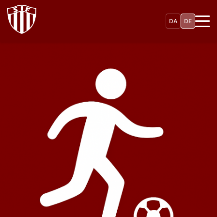
Direkt
zum
DA
DE
Inhalt