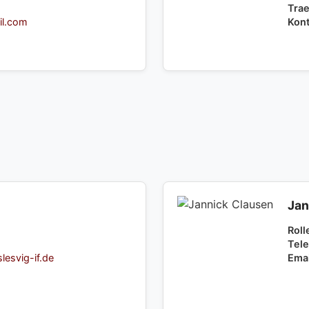
Trae
il.com
Kont
Jan
Roll
Tele
esvig-if.de
Emai