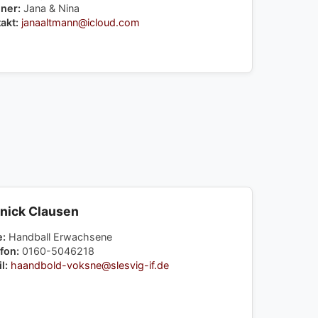
ner:
Jana & Nina
akt:
janaaltmann@icloud.com
nick Clausen
e:
Handball Erwachsene
fon:
0160-5046218
l:
haandbold-voksne@slesvig-if.de