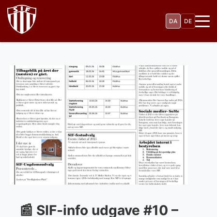
Gå
til
DA
DE
hovedindhold
📰 SIF-info udgave #10 –