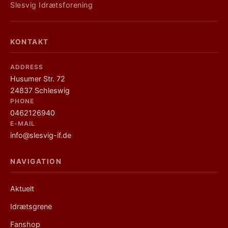
Slesvig Idrætsforening
KONTAKT
ADDRESS
Husumer Str. 72
24837 Schleswig
PHONE
0462126940
E-MAIL
info@slesvig-if.de
NAVIGATION
Links
Aktuelt
Idrætsgrene
Fanshop