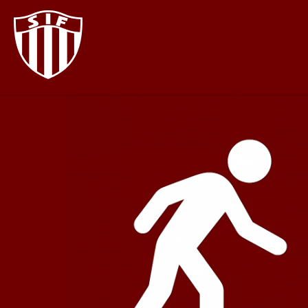
Gå
til
hovedindhold