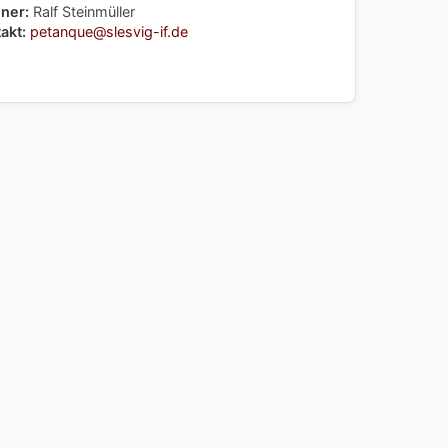
ner:
Ralf Steinmüller
akt:
petanque@slesvig-if.de