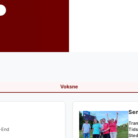
Voksne
Sen
Tra
n-End
Tids
Sted