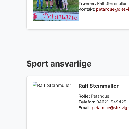
Traener:
Ralf Steinmüller
Kontakt:
petanque@slesvi
Sport ansvarlige
Ralf Steinmüller
Rolle:
Petanque
Telefon:
04621-949429
Email:
petanque@slesvig-