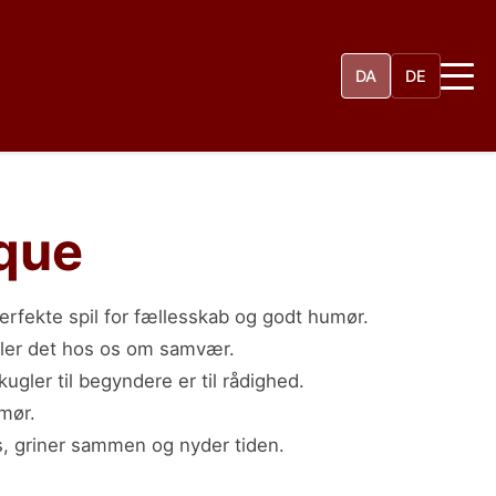
DA
DE
que
erfekte spil for fællesskab og godt humør.
dler det hos os om samvær.
kugler til begyndere er til rådighed.
mør.
rs, griner sammen og nyder tiden.