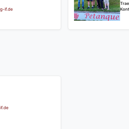
Trae
g-if.de
Kont
if.de